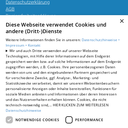
Datenschutzerklärung
AGB
Barrierefreiheitserklärung
×
Diese Webseite verwendet Cookies und
Unsere Bereiche
andere (Dritt-)Dienste
Privatkunden
Weitere Informationen finden Sie in unseren:
Datenschutzhinweise •
Gewerbekunden
Impressum •
Kontakt
Karriere
Wir und auch Dritte verwenden auf unserer Webseite
Technologien, mit Hilfe derer Informationen auf dem Endgerät
Unternehmen
gespeichert werden bzw. auf solche Informationen auf dem Endgerät
Kontakt
zugegriffen werden, z.B. Cookies. Ihre personenbezogenen Daten
werden von uns und den eingebundenen Partnern gespeichert und
für verschiedene Zwecke, ggf. Analyse-, Marketing- und
Statistikzwecke verarbeitet, damit wir unseren Webseitenbesuchern
personalisierte Anzeigen oder Inhalte bereitstellen, Funktionen für
soziale Medien anbieten und Informationen über deren Interessen
und das Nutzerverhalten erhalten können. Cookies, die nicht
technisch-notwendig sind,... HIER KLICKEN ZUM WEITERLESEN
Datenschutzhinweise
NOTWENDIGE COOKIES
PERFORMANCE