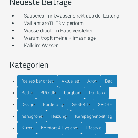
Neueste Beiträge
Sauberes Trinkwasser direkt aus der Leitung
Vaillant aroTHERM perform
Wasserdruck im Haus verstehen
Warum tropft meine Klimaanlage
Kalk im Wasser
Kategorien
°celseo berichtet
Aktuelles
Axor
Bad
Bette
BRÖTJE
burgbad
Danfoss
Design
Förderung
GEBERIT
GROHE
hansgrohe
Heizung
Kampagnenbeitrag
Klima
Komfort & Hygiene
Lifestyle