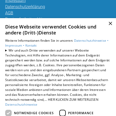
Impressum
Datenschutzerklärung
AGB
Barrierefreiheitserklärung
×
Diese Webseite verwendet Cookies und
Unsere Bereiche
andere (Dritt-)Dienste
Privatkunden
Weitere Informationen finden Sie in unseren:
Datenschutzhinweise •
Gewerbekunden
Impressum •
Kontakt
Karriere
Wir und auch Dritte verwenden auf unserer Webseite
Technologien, mit Hilfe derer Informationen auf dem Endgerät
Unternehmen
gespeichert werden bzw. auf solche Informationen auf dem Endgerät
Kontakt
zugegriffen werden, z.B. Cookies. Ihre personenbezogenen Daten
werden von uns und den eingebundenen Partnern gespeichert und
für verschiedene Zwecke, ggf. Analyse-, Marketing- und
Statistikzwecke verarbeitet, damit wir unseren Webseitenbesuchern
personalisierte Anzeigen oder Inhalte bereitstellen, Funktionen für
soziale Medien anbieten und Informationen über deren Interessen
und das Nutzerverhalten erhalten können. Cookies, die nicht
technisch-notwendig sind,... HIER KLICKEN ZUM WEITERLESEN
Datenschutzhinweise
NOTWENDIGE COOKIES
PERFORMANCE