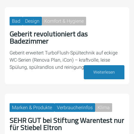
Bad
Design
Komfort & Hygiene
Geberit revolutioniert das
Badezimmer
Geberit erweitert TurboFlush-Spültechnik auf eckige
WC-Serien (Renova Plan, iCon) – kraftvolle, leise
Spülung, spülrandlos und reinigungsfreundlich
Weiterlesen
07. Juli 2026
Marken & Produkte
Verbraucherinfos
Klima
SEHR GUT bei Stiftung Warentest nur
für Stiebel Eltron