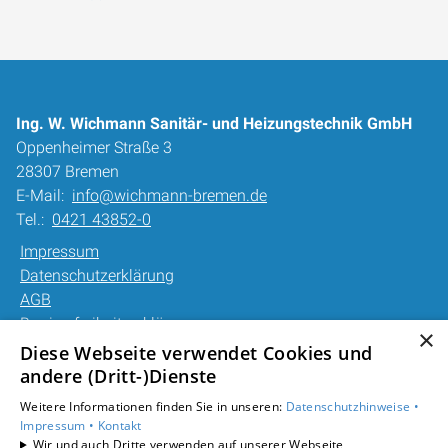
Ing. W. Wichmann Sanitär- und Heizungstechnik GmbH
Oppenheimer Straße 3
28307 Bremen
E-Mail:
info@wichmann-bremen.de
Tel.:
0421 43852-0
Impressum
Datenschutzerklärung
AGB
Barrierefreiheitserklärung
×
Diese Webseite verwendet Cookies und
Unsere Bereiche
andere (Dritt-)Dienste
Privatkunden
Weitere Informationen finden Sie in unseren:
Datenschutzhinweise •
Gewerbekunden
Impressum •
Kontakt
Karriere
Wir und auch Dritte verwenden auf unserer Webseite