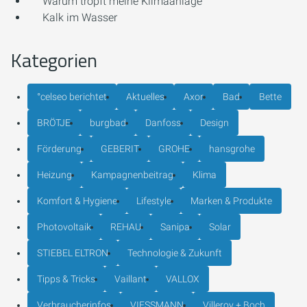
Warum tropft meine Klimaanlage
Kalk im Wasser
Kategorien
°celseo berichtet
Aktuelles
Axor
Bad
Bette
BRÖTJE
burgbad
Danfoss
Design
Förderung
GEBERIT
GROHE
hansgrohe
Heizung
Kampagnenbeitrag
Klima
Komfort & Hygiene
Lifestyle
Marken & Produkte
Photovoltaik
REHAU
Sanipa
Solar
STIEBEL ELTRON
Technologie & Zukunft
Tipps & Tricks
Vaillant
VALLOX
Verbraucherinfos
VIESSMANN
Villeroy + Boch