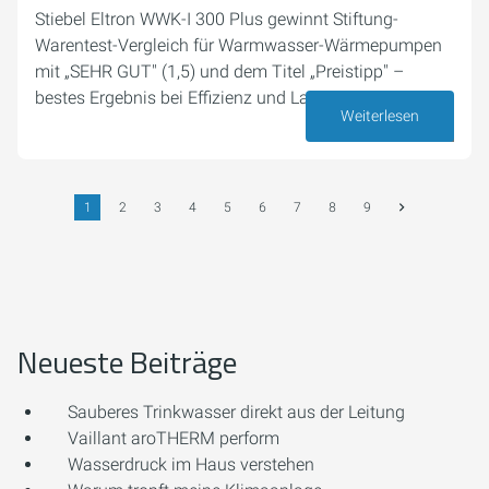
Stiebel Eltron WWK-I 300 Plus gewinnt Stiftung-
Warentest-Vergleich für Warmwasser-Wärmepumpen
mit „SEHR GUT" (1,5) und dem Titel „Preistipp" –
bestes Ergebnis bei Effizienz und Lautstärke.
Weiterlesen
03. Juli 2026
1
2
3
4
5
6
7
8
9
Neueste Beiträge
Sauberes Trinkwasser direkt aus der Leitung
Vaillant aroTHERM perform
Wasserdruck im Haus verstehen