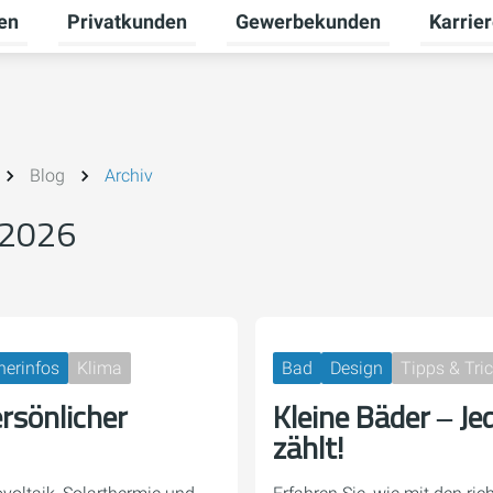
en
Privatkunden
Gewerbekunden
Karrie
Untermenü für Erneuerbare Energien umschalten
Untermenü für Privatkunden u
Untermen
Blog
Archiv
 2026
herinfos
Klima
Bad
Design
Tipps & Tri
ersönlicher
Kleine Bäder ‒ Je
zählt!