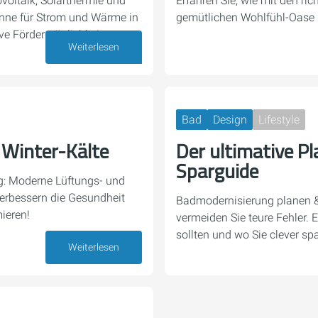
ovoltaik, Solarthermie und
Erfahren Sie, wie mit den ric
onne für Strom und Wärme in
gemütlichen Wohlfühl-Oase 
ve Fördermöglichkeiten.
Weiterlesen
29. Mai 2026
Bad
Design
Lifestyle
Winter-Kälte
Der ultimative P
Sparguide
g: Moderne Lüftungs- und
erbessern die Gesundheit
Badmodernisierung planen &
ieren!
vermeiden Sie teure Fehler. E
sollten und wo Sie clever sp
Weiterlesen
22. Mai 2026