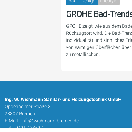
Bad
Design
Lifestyle
GROHE Bad-Trend
GROHE zeigt, wie aus dem Bade
Rückzugsort wird. Die Bad-Tren
Individualität und sinnliches Er
von samtigen Oberflächen über 
zu metallischen…
Ing. W. Wichmann Sanitär- und Heizungstechnik GmbH
Oppenheimer Straße 3
28307 Bremen
E-Mail:
info@wichmann-bremen.de
Tel.:
0421 43852-0