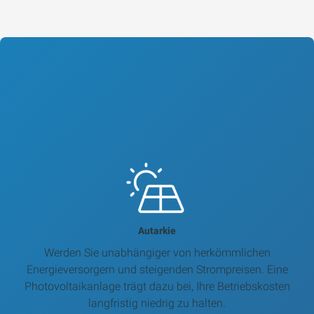
Autarkie
Werden Sie unabhängiger von herkömmlichen
Energieversorgern und steigenden Strompreisen. Eine
Photovoltaikanlage trägt dazu bei, Ihre Betriebskosten
langfristig niedrig zu halten.