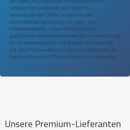
am Markt und langjährige Partnerschaften mit
verlässlichen Lieferanten aus. Selbst in
herausfordernden Zeiten sichern wir eine
kontinuierliche Versorgung mit Lager- und
Projektmaterialien. Unsere erfahrenen und
qualifizierten MItarbeiter begleiten Sie von der Planung
bis zur Inbetriebnahme Ihrer Anlagen. Vertrauen Sie
auf unser Fachwissen und unsere Verlässlichkeit, um
Ihre Projekte in jeder Phase erfolgreich zu realisieren.
Unsere Premium-Lieferanten