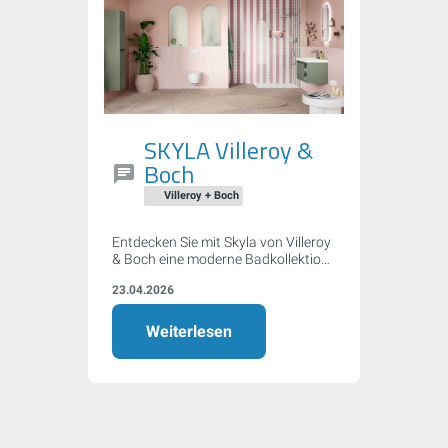
SKYLA Villeroy &
Boch
Villeroy + Boch
Entdecken Sie mit Skyla von Villeroy
& Boch eine moderne Badkollektion,
die mit sanften Rundungen, klaren
23.04.2026
Kanten und asymmetrischer
Formensprache überzeugt. Flexible
Farb- und Größenoptionen,
Weiterlesen
innovative Armaturen und
nachhaltige WC-Technologie
machen Skyla zur idealen Wahl für
Ihr individuelles Traumbad.