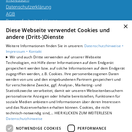
Datenschutzerklärung
AGB
Barrierefreiheitserklärung
×
Diese Webseite verwendet Cookies und
Unsere Bereiche
andere (Dritt-)Dienste
Privatkunden
Weitere Informationen finden Sie in unseren:
Datenschutzhinweise •
Gewerbekunden
Impressum •
Kontakt
Karriere
Wir und auch Dritte verwenden auf unserer Webseite
Technologien, mit Hilfe derer Informationen auf dem Endgerät
Unternehmen
gespeichert werden bzw. auf solche Informationen auf dem Endgerät
Kontakt
zugegriffen werden, z.B. Cookies. Ihre personenbezogenen Daten
werden von uns und den eingebundenen Partnern gespeichert und
für verschiedene Zwecke, ggf. Analyse-, Marketing- und
Statistikzwecke verarbeitet, damit wir unseren Webseitenbesuchern
personalisierte Anzeigen oder Inhalte bereitstellen, Funktionen für
soziale Medien anbieten und Informationen über deren Interessen
und das Nutzerverhalten erhalten können. Cookies, die nicht
technisch-notwendig sind,... HIER KLICKEN ZUM WEITERLESEN
Datenschutzhinweise
NOTWENDIGE COOKIES
PERFORMANCE