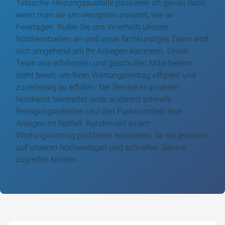
Tatsache: Heizungsausfälle passieren oft genau dann,
wenn man sie am wenigsten erwartet, wie an
Feiertagen. Rufen Sie uns innerhalb unserer
Notdienstzeiten an und unser fachkundiges Team wird
sich umgehend um Ihr Anliegen kümmern. Unser
Team aus erfahrenen und geschulten Mitarbeitern
steht bereit, um Ihren Wartungsvertrag effizient und
zuverlässig zu erfüllen. Der Service in unserem
Notdienst beinhaltet unter anderem schnelle
Reinigungsarbeiten und den Funktionstest Ihrer
Anlagen im Notfall. Kunden mit einem
Wartungsvertrag profitieren besonders, da sie jederzeit
auf unseren hochwertigen und schnellen Service
zugreifen können.