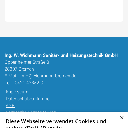
Ing. W. Wichmann Sanitär- und Heizungstechnik GmbH
Oppenheimer Straße 3
28307 Bremen
E-Mail:
info@wichmann-bremen.de
Tel.:
0421 43852-0
Impressum
Datenschutzerklärung
AGB
Barrierefreiheitserklärung
×
Diese Webseite verwendet Cookies und
Unsere Bereiche
andere (Dritt-)Dienste