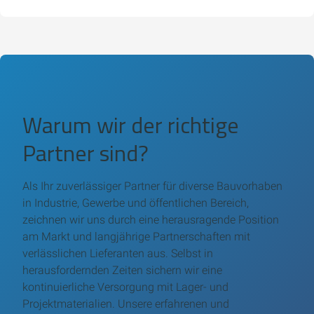
Warum wir der richtige
Partner sind?
Als Ihr zuverlässiger Partner für diverse Bauvorhaben
in Industrie, Gewerbe und öffentlichen Bereich,
zeichnen wir uns durch eine herausragende Position
am Markt und langjährige Partnerschaften mit
verlässlichen Lieferanten aus. Selbst in
herausfordernden Zeiten sichern wir eine
kontinuierliche Versorgung mit Lager- und
Projektmaterialien. Unsere erfahrenen und