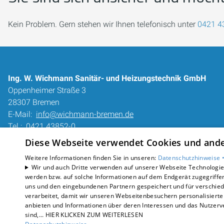
Kein Problem. Gern stehen wir Ihnen telefonisch unter
0421 4
Ing. W. Wichmann Sanitär- und Heizungstechnik GmbH
Oppenheimer Straße 3
28307 Bremen
E-Mail:
info@wichmann-bremen.de
Tel.:
0421 43852-0
Diese Webseite verwendet Cookies und ander
Impressum
Datenschutzerklärung
Weitere Informationen finden Sie in unseren:
Datenschutzhinweise 
Wir und auch Dritte verwenden auf unserer Webseite Technologien
AGB
werden bzw. auf solche Informationen auf dem Endgerät zugegriffe
Barrierefreiheitserklärung
uns und den eingebundenen Partnern gespeichert und für verschiede
verarbeitet, damit wir unseren Webseitenbesuchern personalisierte 
anbieten und Informationen über deren Interessen und das Nutzerve
sind,... HIER KLICKEN ZUM WEITERLESEN