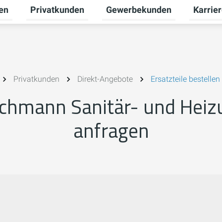
en
Privatkunden
Gewerbekunden
Karrie
Untermenü für Erneuerbare Energien umschalten
Untermenü für Privatkunden u
Untermen
Privatkunden
Direkt-Angebote
Ersatzteile bestellen
 Wichmann Sanitär- und Hei
anfragen