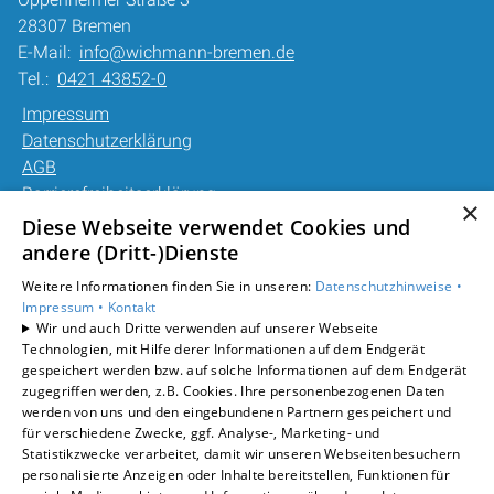
28307 Bremen
E-Mail:
info@wichmann-bremen.de
Tel.:
0421 43852-0
Impressum
Datenschutzerklärung
AGB
Barrierefreiheitserklärung
×
Diese Webseite verwendet Cookies und
Unsere Bereiche
andere (Dritt-)Dienste
Privatkunden
Weitere Informationen finden Sie in unseren:
Datenschutzhinweise •
Gewerbekunden
Impressum •
Kontakt
Karriere
Wir und auch Dritte verwenden auf unserer Webseite
Technologien, mit Hilfe derer Informationen auf dem Endgerät
Unternehmen
gespeichert werden bzw. auf solche Informationen auf dem Endgerät
Kontakt
zugegriffen werden, z.B. Cookies. Ihre personenbezogenen Daten
werden von uns und den eingebundenen Partnern gespeichert und
für verschiedene Zwecke, ggf. Analyse-, Marketing- und
Statistikzwecke verarbeitet, damit wir unseren Webseitenbesuchern
personalisierte Anzeigen oder Inhalte bereitstellen, Funktionen für