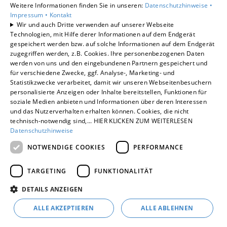
Weitere Informationen finden Sie in unseren:
Datenschutzhinweise •
Gewerbekunden
Impressum •
Kontakt
Karriere
Wir und auch Dritte verwenden auf unserer Webseite
Technologien, mit Hilfe derer Informationen auf dem Endgerät
Unternehmen
gespeichert werden bzw. auf solche Informationen auf dem Endgerät
Kontakt
zugegriffen werden, z.B. Cookies. Ihre personenbezogenen Daten
werden von uns und den eingebundenen Partnern gespeichert und
für verschiedene Zwecke, ggf. Analyse-, Marketing- und
Statistikzwecke verarbeitet, damit wir unseren Webseitenbesuchern
personalisierte Anzeigen oder Inhalte bereitstellen, Funktionen für
soziale Medien anbieten und Informationen über deren Interessen
und das Nutzerverhalten erhalten können. Cookies, die nicht
technisch-notwendig sind,... HIER KLICKEN ZUM WEITERLESEN
Datenschutzhinweise
NOTWENDIGE COOKIES
PERFORMANCE
TARGETING
FUNKTIONALITÄT
DETAILS ANZEIGEN
ALLE AKZEPTIEREN
ALLE ABLEHNEN