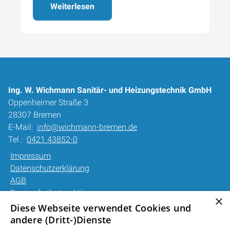
Weiterlesen
Ing. W. Wichmann Sanitär- und Heizungstechnik GmbH
Oppenheimer Straße 3
28307 Bremen
E-Mail:
info@wichmann-bremen.de
Tel.:
0421 43852-0
Impressum
Datenschutzerklärung
AGB
Barrierefreiheitserklärung
×
Diese Webseite verwendet Cookies und
Unsere Bereiche
andere (Dritt-)Dienste
Privatkunden