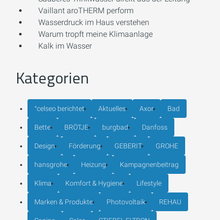
Vaillant aroTHERM perform
Wasserdruck im Haus verstehen
Warum tropft meine Klimaanlage
Kalk im Wasser
Kategorien
°celseo berichtet
Aktuelles
Axor
Bad
Bette
BRÖTJE
burgbad
Danfoss
Design
Förderung
GEBERIT
GROHE
hansgrohe
Heizung
Kampagnenbeitrag
Klima
Komfort & Hygiene
Lifestyle
Marken & Produkte
Photovoltaik
REHAU