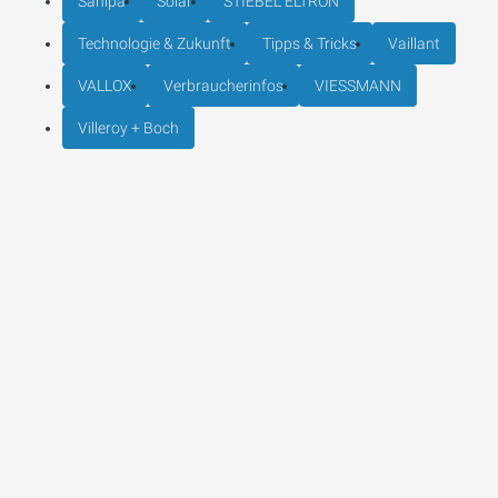
Sanipa
Solar
STIEBEL ELTRON
Technologie & Zukunft
Tipps & Tricks
Vaillant
VALLOX
Verbraucherinfos
VIESSMANN
Villeroy + Boch