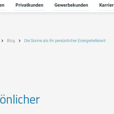
en
Privatkunden
Gewerbekunden
Karrie
Untermenü für Erneuerbare Energien umschalten
Untermenü für Privatkunden u
Untermen
Blog
Die Sonne als Ihr persönlicher Energielieferant
önlicher