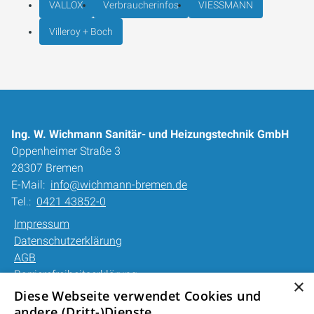
VALLOX
Verbraucherinfos
VIESSMANN
Villeroy + Boch
Ing. W. Wichmann Sanitär- und Heizungstechnik GmbH
Oppenheimer Straße 3
28307 Bremen
E-Mail:
info@wichmann-bremen.de
Tel.:
0421 43852-0
Impressum
Datenschutzerklärung
AGB
Barrierefreiheitserklärung
×
Diese Webseite verwendet Cookies und
Unsere Bereiche
andere (Dritt-)Dienste