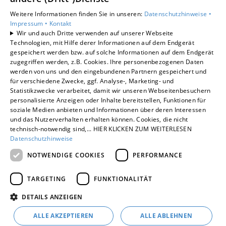
Privatkunden
Weitere Informationen finden Sie in unseren:
Datenschutzhinweise •
Gewerbekunden
Impressum •
Kontakt
Karriere
Wir und auch Dritte verwenden auf unserer Webseite
Technologien, mit Hilfe derer Informationen auf dem Endgerät
Unternehmen
gespeichert werden bzw. auf solche Informationen auf dem Endgerät
Kontakt
zugegriffen werden, z.B. Cookies. Ihre personenbezogenen Daten
werden von uns und den eingebundenen Partnern gespeichert und
für verschiedene Zwecke, ggf. Analyse-, Marketing- und
Statistikzwecke verarbeitet, damit wir unseren Webseitenbesuchern
personalisierte Anzeigen oder Inhalte bereitstellen, Funktionen für
soziale Medien anbieten und Informationen über deren Interessen
und das Nutzerverhalten erhalten können. Cookies, die nicht
technisch-notwendig sind,... HIER KLICKEN ZUM WEITERLESEN
Datenschutzhinweise
NOTWENDIGE COOKIES
PERFORMANCE
TARGETING
FUNKTIONALITÄT
DETAILS ANZEIGEN
ALLE AKZEPTIEREN
ALLE ABLEHNEN