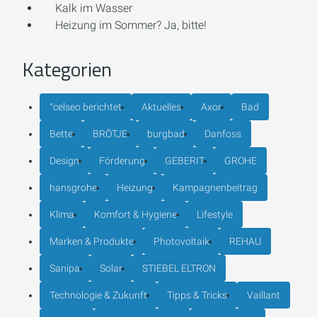
Kalk im Wasser
Heizung im Sommer? Ja, bitte!
Kategorien
°celseo berichtet
Aktuelles
Axor
Bad
Bette
BRÖTJE
burgbad
Danfoss
Design
Förderung
GEBERIT
GROHE
hansgrohe
Heizung
Kampagnenbeitrag
Klima
Komfort & Hygiene
Lifestyle
Marken & Produkte
Photovoltaik
REHAU
Sanipa
Solar
STIEBEL ELTRON
Technologie & Zukunft
Tipps & Tricks
Vaillant