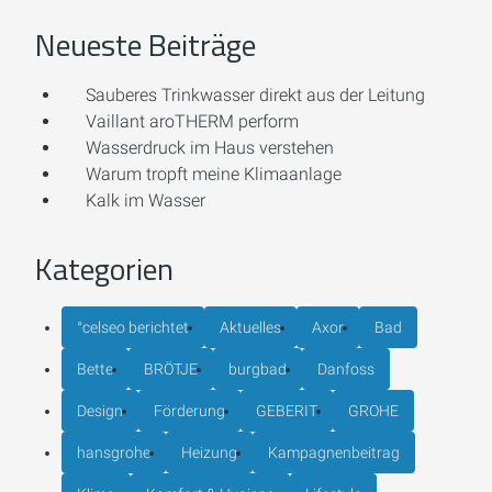
Neueste Beiträge
Sauberes Trinkwasser direkt aus der Leitung
Vaillant aroTHERM perform
Wasserdruck im Haus verstehen
Warum tropft meine Klimaanlage
Kalk im Wasser
Kategorien
°celseo berichtet
Aktuelles
Axor
Bad
Bette
BRÖTJE
burgbad
Danfoss
Design
Förderung
GEBERIT
GROHE
hansgrohe
Heizung
Kampagnenbeitrag