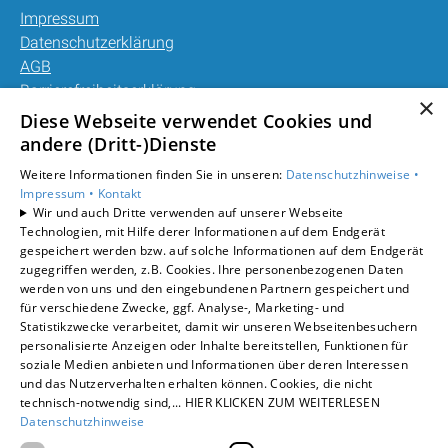
Impressum
Datenschutzerklärung
AGB
Barrierefreiheitserklärung
×
Diese Webseite verwendet Cookies und
Unsere Bereiche
andere (Dritt-)Dienste
Privatkunden
Weitere Informationen finden Sie in unseren:
Datenschutzhinweise •
Gewerbekunden
Impressum •
Kontakt
Karriere
Wir und auch Dritte verwenden auf unserer Webseite
Technologien, mit Hilfe derer Informationen auf dem Endgerät
Unternehmen
gespeichert werden bzw. auf solche Informationen auf dem Endgerät
Kontakt
zugegriffen werden, z.B. Cookies. Ihre personenbezogenen Daten
werden von uns und den eingebundenen Partnern gespeichert und
für verschiedene Zwecke, ggf. Analyse-, Marketing- und
Statistikzwecke verarbeitet, damit wir unseren Webseitenbesuchern
personalisierte Anzeigen oder Inhalte bereitstellen, Funktionen für
soziale Medien anbieten und Informationen über deren Interessen
und das Nutzerverhalten erhalten können. Cookies, die nicht
technisch-notwendig sind,... HIER KLICKEN ZUM WEITERLESEN
Datenschutzhinweise