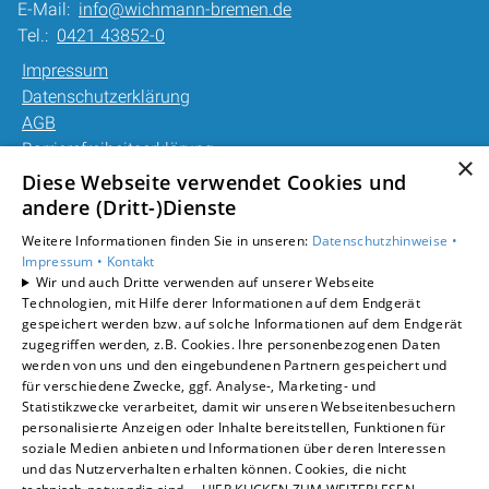
E-Mail:
info@wichmann-bremen.de
Tel.:
0421 43852-0
Impressum
Datenschutzerklärung
AGB
Barrierefreiheitserklärung
×
Diese Webseite verwendet Cookies und
Unsere Bereiche
andere (Dritt-)Dienste
Privatkunden
Weitere Informationen finden Sie in unseren:
Datenschutzhinweise •
Gewerbekunden
Impressum •
Kontakt
Karriere
Wir und auch Dritte verwenden auf unserer Webseite
Technologien, mit Hilfe derer Informationen auf dem Endgerät
Unternehmen
gespeichert werden bzw. auf solche Informationen auf dem Endgerät
Kontakt
zugegriffen werden, z.B. Cookies. Ihre personenbezogenen Daten
werden von uns und den eingebundenen Partnern gespeichert und
für verschiedene Zwecke, ggf. Analyse-, Marketing- und
Statistikzwecke verarbeitet, damit wir unseren Webseitenbesuchern
personalisierte Anzeigen oder Inhalte bereitstellen, Funktionen für
soziale Medien anbieten und Informationen über deren Interessen
und das Nutzerverhalten erhalten können. Cookies, die nicht