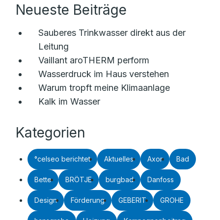
Neueste Beiträge
Sauberes Trinkwasser direkt aus der
Leitung
Vaillant aroTHERM perform
Wasserdruck im Haus verstehen
Warum tropft meine Klimaanlage
Kalk im Wasser
Kategorien
°celseo berichtet
Aktuelles
Axor
Bad
Bette
BRÖTJE
burgbad
Danfoss
Design
Förderung
GEBERIT
GROHE