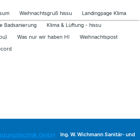
ssum
Weihnachtsgruß hissu
Landingpage Klima
ür Datenschutz 1.6.2026 umschalten
e Badsanierung
Klima & Lüftung - hissu
jou)
Was nur wir haben HI
Weihnachtspost
ecord
Ing. W. Wichmann Sanitär- und
Heizungstechnik GmbH