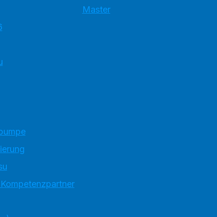
Master
6
u
epumpe
ierung
su
t Kompetenzpartner