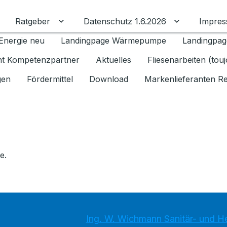
Ratgeber
Datenschutz 1.6.2026
Impre
Untermenü für Ratgeber umschalten
Untermenü f
Energie neu
Landingpage Wärmepumpe
Landingpag
ant Kompetenzpartner
Aktuelles
Fliesenarbeiten (tou
gen
Fördermittel
Download
Markenlieferanten R
e.
Ing. W. Wichmann Sanitär- und 