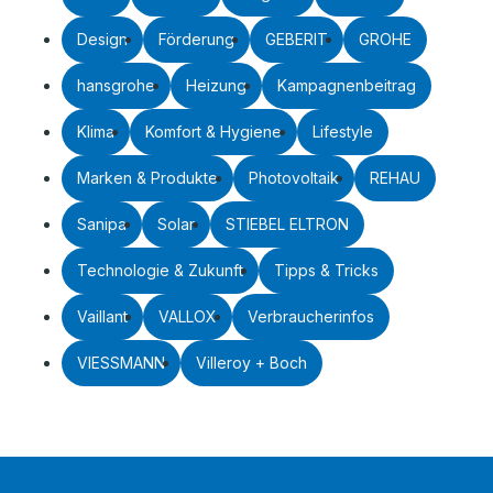
Design
Förderung
GEBERIT
GROHE
hansgrohe
Heizung
Kampagnenbeitrag
Klima
Komfort & Hygiene
Lifestyle
Marken & Produkte
Photovoltaik
REHAU
Sanipa
Solar
STIEBEL ELTRON
Technologie & Zukunft
Tipps & Tricks
Vaillant
VALLOX
Verbraucherinfos
VIESSMANN
Villeroy + Boch