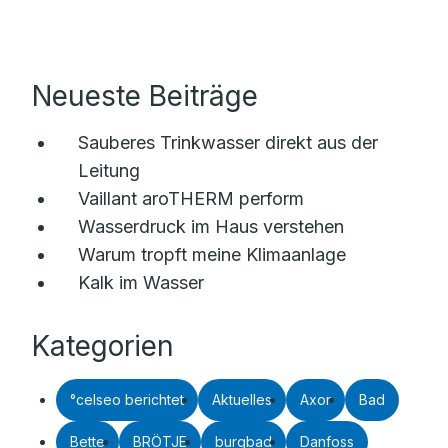
Neueste Beiträge
Sauberes Trinkwasser direkt aus der
Leitung
Vaillant aroTHERM perform
Wasserdruck im Haus verstehen
Warum tropft meine Klimaanlage
Kalk im Wasser
Kategorien
°celseo berichtet
Aktuelles
Axor
Bad
Bette
BRÖTJE
burgbad
Danfoss