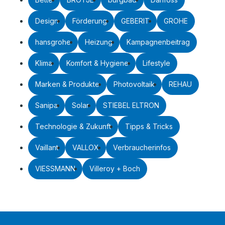
Design
Förderung
GEBERIT
GROHE
hansgrohe
Heizung
Kampagnenbeitrag
Klima
Komfort & Hygiene
Lifestyle
Marken & Produkte
Photovoltaik
REHAU
Sanipa
Solar
STIEBEL ELTRON
Technologie & Zukunft
Tipps & Tricks
Vaillant
VALLOX
Verbraucherinfos
VIESSMANN
Villeroy + Boch