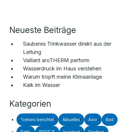
Neueste Beiträge
Sauberes Trinkwasser direkt aus der
Leitung
Vaillant aroTHERM perform
Wasserdruck im Haus verstehen
Warum tropft meine Klimaanlage
Kalk im Wasser
Kategorien
°celseo berichtet
Aktuelles
Axor
Bad
Bette
BRÖTJE
burgbad
Danfoss