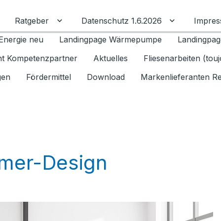
Ratgeber
Datenschutz 1.6.2026
Impre
Untermenü für Ratgeber umschalten
Untermenü f
Energie neu
Landingpage Wärmepumpe
Landingpag
ant Kompetenzpartner
Aktuelles
Fliesenarbeiten (tou
gen
Fördermittel
Download
Markenlieferanten R
mmer-Design