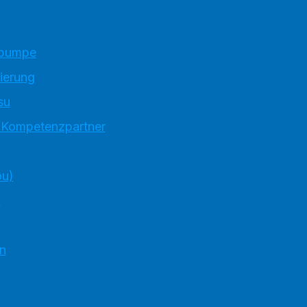
epumpe
ierung
su
t Kompetenzpartner
ou)
I
n