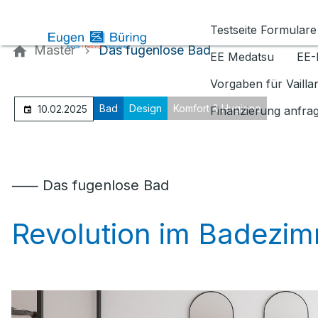
Kontaktieren Sie uns
Testseite Formulare
Master
Das fugenlose Bad
EE Medatsu
EE-
Vorgaben für Vaill
Bad
Design
Komfort & Hygiene
10.02.2025
Finanzierung anfra
⸺ Das fugenlose Bad
Revolution im Badezi