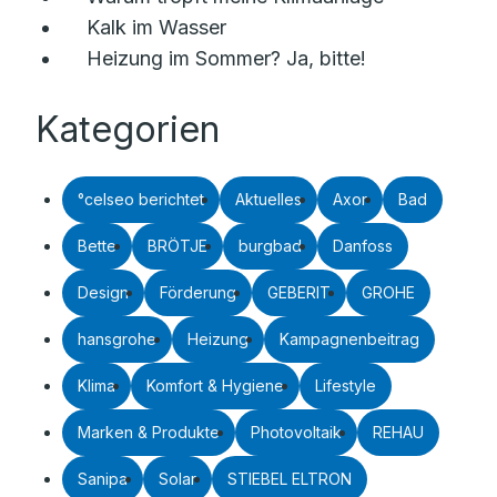
Kalk im Wasser
Heizung im Sommer? Ja, bitte!
Kategorien
°celseo berichtet
Aktuelles
Axor
Bad
Bette
BRÖTJE
burgbad
Danfoss
Design
Förderung
GEBERIT
GROHE
hansgrohe
Heizung
Kampagnenbeitrag
Klima
Komfort & Hygiene
Lifestyle
Marken & Produkte
Photovoltaik
REHAU
Sanipa
Solar
STIEBEL ELTRON