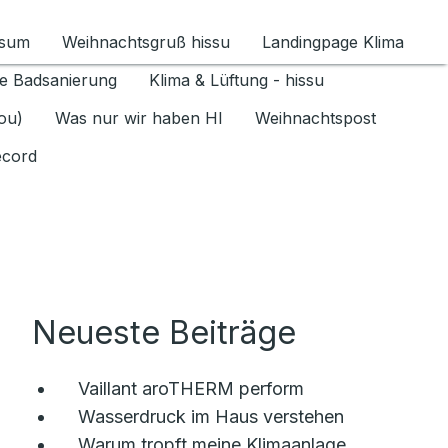
ssum
Weihnachtsgruß hissu
Landingpage Klima
ür Datenschutz 1.6.2026 umschalten
e Badsanierung
Klima & Lüftung - hissu
jou)
Was nur wir haben HI
Weihnachtspost
ecord
Neueste Beiträge
Vaillant aroTHERM perform
Wasserdruck im Haus verstehen
Warum tropft meine Klimaanlage