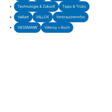
Technologie & Zukunft
Tipps & Tricks
Vaillant
VALLOX
Verbraucherinfos
VIESSMANN
Villeroy + Boch