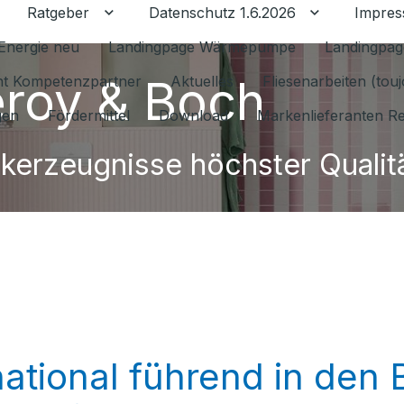
Ratgeber
Datenschutz 1.6.2026
Impre
Untermenü für Ratgeber umschalten
Untermenü f
Energie neu
Landingpage Wärmepumpe
Landingpag
leroy & Boch
ant Kompetenzpartner
Aktuelles
Fliesenarbeiten (tou
gen
Fördermittel
Download
Markenlieferanten R
kerzeugnisse höchster Qualit
rnational führend in den