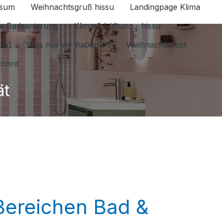
ssum
Weihnachtsgruß hissu
Landingpage Klima
ür Datenschutz 1.6.2026 umschalten
e Badsanierung
Klima & Lüftung - hissu
jou)
Was nur wir haben HI
Weihnachtspost
ecord
ät
 Bereichen Bad &