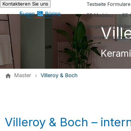
Kontaktieren Sie uns
Testseite Formulare
EE Medatsu
EE-
Vil
Vorgaben für Vaill
Finanzierung anfra
Kerami
Master
Villeroy & Boch
Villeroy & Boch – inte