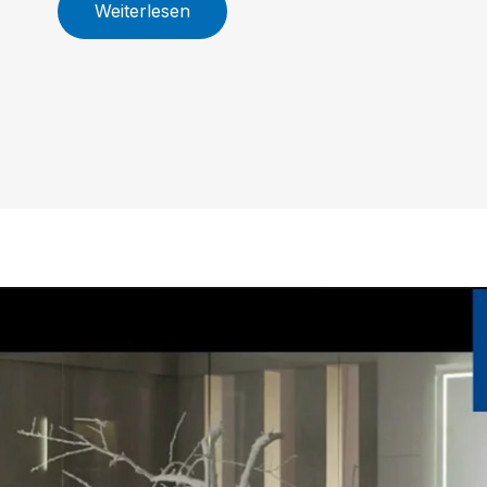
Weiterlesen
Größenoptionen, innovative
Armaturen und nachhaltige WC-
Technologie machen Skyla zur
idealen Wahl für Ihr individuelles
Traumbad.