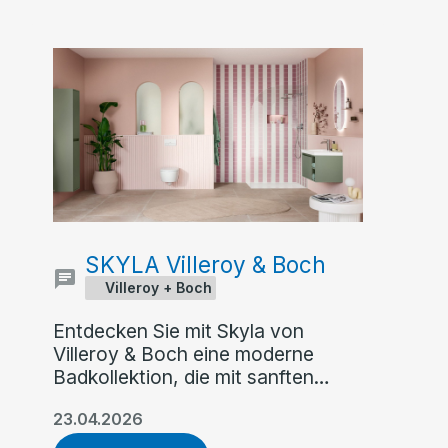
SKYLA Villeroy & Boch
Villeroy + Boch
Entdecken Sie mit Skyla von
Villeroy & Boch eine moderne
Badkollektion, die mit sanften
Rundungen, klaren Kanten und
23.04.2026
asymmetrischer Formensprache
überzeugt. Flexible Farb- und