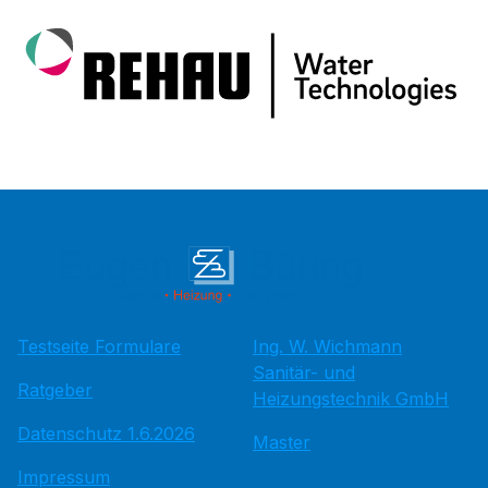
Testseite Formulare
Ing. W. Wichmann
Sanitär- und
Ratgeber
Heizungstechnik GmbH
Datenschutz 1.6.2026
Master
Impressum