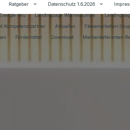
Ratgeber
Datenschutz 1.6.2026
Impre
Untermenü für Ratgeber umschalten
Untermenü f
Energie neu
Landingpage Wärmepumpe
Landingpag
ant Kompetenzpartner
Aktuelles
Fliesenarbeiten (tou
gen
Fördermittel
Download
Markenlieferanten R