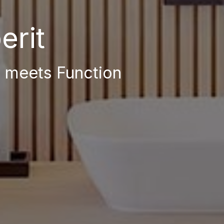
erit
 meets Function