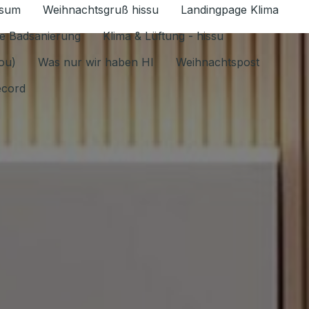
ssum
Weihnachtsgruß hissu
Landingpage Klima
ür Datenschutz 1.6.2026 umschalten
e Badsanierung
Klima & Lüftung - hissu
jou)
Was nur wir haben HI
Weihnachtspost
ecord