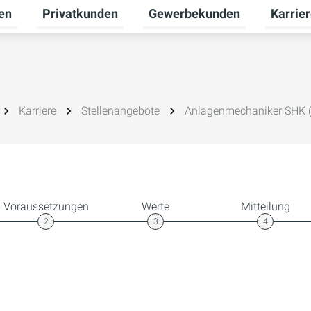
en
Privatkunden
Gewerbekunden
Karrie
Untermenü für Erneuerbare Energien umschalten
Untermenü für Privatkunden u
Untermen
Karriere
Stellenangebote
Anlagenmechaniker SHK 
Voraussetzungen
Werte
Mitteilung
2
3
4