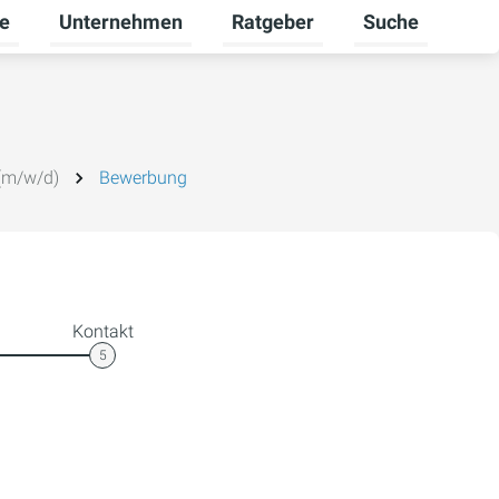
re
Unternehmen
Ratgeber
Suche
mschalten
ü für Gewerbekunden umschalten
Untermenü für Karriere umschalten
Untermenü für Unternehmen um
Untermenü für R
(m/w/d)
Bewerbung
Kontakt
5